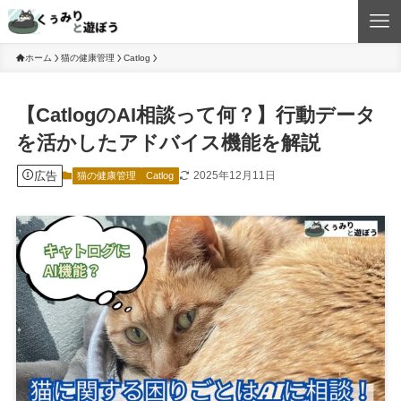
ホーム
猫の健康管理
Catlog
【CatlogのAI相談って何？】行動データ
を活かしたアドバイス機能を解説
広告
2025年12月11日
猫の健康管理
Catlog