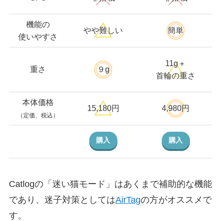
機能の
やや難しい
簡単
使いやすさ
11g＋
重さ
９g
首輪の重さ
本体価格
15,180円
4,980円
（定価、税込）
購入
購入
Catlogの「迷い猫モード」はあくまで補助的な機能
であり、迷子対策としては
AirTag
の方がオススメで
す。